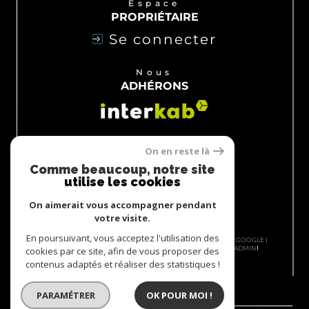
Espace
PROPRIÉTAIRE
Se connecter
Nous
ADHÉRONS
On en reste là
Comme beaucoup, notre site
utilise les cookies
On aimerait vous accompagner pendant
votre visite.
En poursuivant, vous acceptez l'utilisation des
© 2026 | TOUS DROITS RÉSERVÉS | TRADUCTION POWERED BY GOOGLE |
NOS HONORAIRES
PLAN DU SITE
MENTIONS LÉGALES
ADMIN
cookies par ce site, afin de vous proposer des
NOS PARTENAIRES
POLITIQUE RGPD
COOKIES
contenus adaptés et réaliser des statistiques !
PARAMÉTRER
OK POUR MOI !