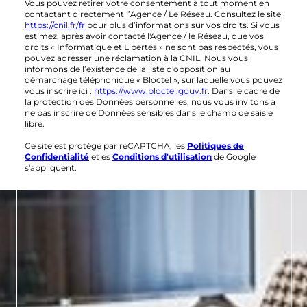
Vous pouvez retirer votre consentement à tout moment en
contactant directement l’Agence / Le Réseau. Consultez le site
https://cnil.fr/fr
pour plus d’informations sur vos droits. Si vous
estimez, après avoir contacté l'Agence / le Réseau, que vos
droits « Informatique et Libertés » ne sont pas respectés, vous
pouvez adresser une réclamation à la CNIL. Nous vous
informons de l’existence de la liste d'opposition au
démarchage téléphonique « Bloctel », sur laquelle vous pouvez
vous inscrire ici :
https://www.bloctel.gouv.fr
. Dans le cadre de
la protection des Données personnelles, nous vous invitons à
ne pas inscrire de Données sensibles dans le champ de saisie
libre.
Ce site est protégé par reCAPTCHA, les
Politiques de
Confidentialité
et es
Conditions d'utilisation
de Google
s'appliquent.