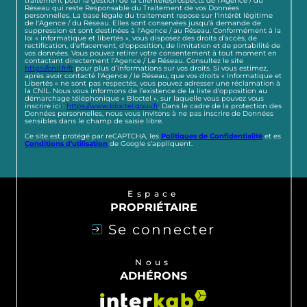
traitement pour la gestion de la clientèle/prospects de l'Agence / du
Réseau qui reste Responsable du Traitement de vos Données
personnelles. La base légale du traitement repose sur l'intérêt légitime
de l'Agence / du Réseau. Elles sont conservées jusqu'à demande de
suppression et sont destinées à l'Agence / au Réseau. Conformément à la
loi « informatique et libertés », vous disposez des droits d’accès, de
rectification, d’effacement, d’opposition, de limitation et de portabilité de
vos données. Vous pouvez retirer votre consentement à tout moment en
contactant directement l’Agence / Le Réseau. Consultez le site
https://cnil.fr/fr
pour plus d’informations sur vos droits. Si vous estimez,
après avoir contacté l'Agence / le Réseau, que vos droits « Informatique et
Libertés » ne sont pas respectés, vous pouvez adresser une réclamation à
la CNIL. Nous vous informons de l’existence de la liste d'opposition au
démarchage téléphonique « Bloctel », sur laquelle vous pouvez vous
inscrire ici :
https://www.bloctel.gouv.fr
. Dans le cadre de la protection des
Données personnelles, nous vous invitons à ne pas inscrire de Données
sensibles dans le champ de saisie libre.
Ce site est protégé par reCAPTCHA, les
Politiques de Confidentialité
et es
Conditions d'utilisation
de Google s'appliquent.
Espace
PROPRIÉTAIRE
Se connecter
Nous
ADHÉRONS