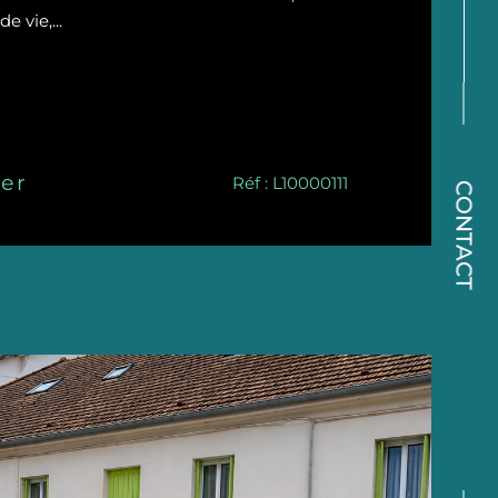
 vie,...
er
Réf : L10000111
CONTACT