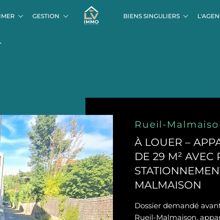
 DE MONTREUIL
MON BIEN EN GESTION
VENTE EN OFF-MARKETT
ESTIMATION DE LOYER
ACHETER À MONTREUIL (93100)
NOS AUTRES ZONES
AVANTAGES POUR LES BAIL
CONTACT LOCATION
ACTUALITÉS LV-IMM
CARTE I
IMER
GESTION
BIENS SINGULIERS
L'AGE
r
Rueil-Malmais
À LOUER – APP
DE 29 M² AVEC
STATIONNEMENT
MALMAISON
Dossier demandé avant 
Rueil-Malmaison, appar