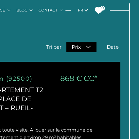
LEURS
O
NTERACTIVE
NOS ZONES D'INTERVENTION
SERVICE PERSONNALISÉ
INVESTIR EN ÎLE-DE-FRANCE
SÉLECTION DES LOCATAIRES
À PROPOS DE LV-IMMO
ASSISTAN
NOTRE É
0
Langue
FR
NCE
BLOG
CONTACT
Date
Tri par
Prix
868 €
CC*
on (92500)
ARTEMENT T2
 PLACE DE
 – RUEIL-
toute visite. À louer sur la commune de
tement d'environ 29 m² habitables,