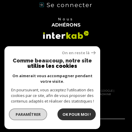
Se connecter
Nous
ADHÉRONS
On en reste là
Comme beaucoup, notre site
utilise les cookies
On aimerait vous accompagner pendant
votre visite.
En poursuivant, vous acceptez l'utilisation des
© 2026 | TOUS DROITS RÉSERVÉS | TRADUCTION POWERED BY GOOGLE |
NOS HONORAIRES
PLAN DU SITE
MENTIONS LÉGALES
ADMIN
cookies par ce site, afin de vous proposer des
NOS PARTENAIRES
POLITIQUE RGPD
COOKIES
contenus adaptés et réaliser des statistiques !
PARAMÉTRER
OK POUR MOI !