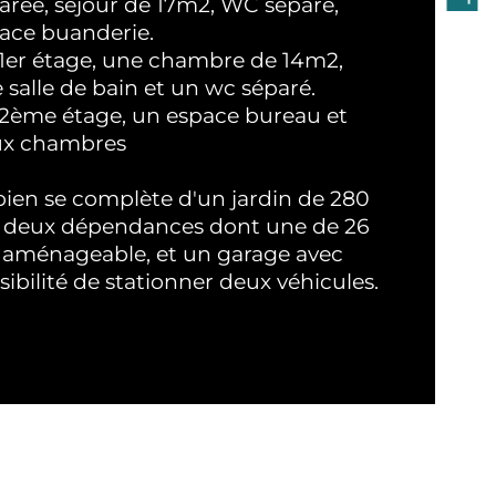
mbre de pièces
arée, séjour de 17m2, WC séparé, 
ace buanderie.
1er étage, une chambre de 14m2, 
age
 salle de bain et un wc séparé.
2ème étage, un espace bureau et 
mbre de niveaux
x chambres
bien se complète d'un jardin de 280 
 deux dépendances dont une de 26 
aménageable, et un garage avec 
sibilité de stationner deux véhicules.
son bien entretenue (toiture, 
udière, double vitrage..)
X FAI : 249 000€