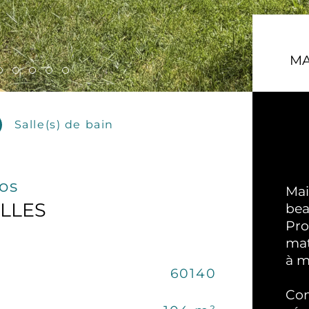
MA
Salle(s) de bain
fos
Mai
ELLES
bea
Pro
mat
à m
Caracté
60140
No
Com