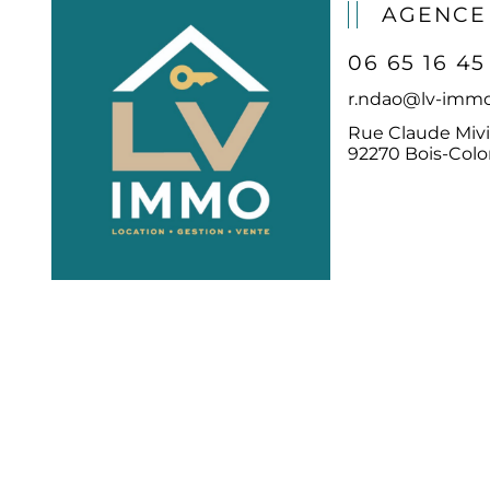
AGENCE
06 65 16 45
r.ndao@lv-immo
Rue Claude Mivi
92270 Bois-Col