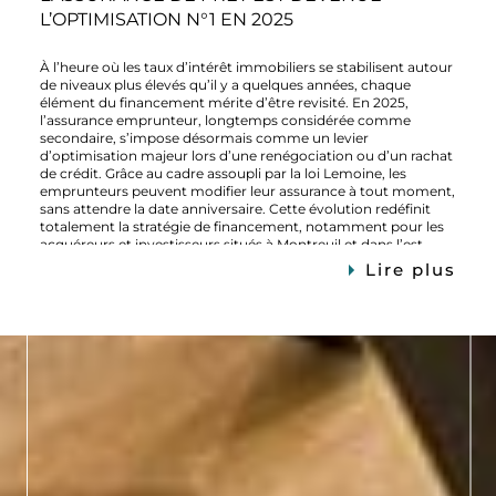
vendeur, éviter les décotes inutiles, et vendre dans des délais
L’OPTIMISATION N°1 EN 2025
maîtrisés. Chez LV-IMMO, nous accompagnons les
propriétaires vendeurs à Montreuil dans une logique de
préparation, de clarté et de performance, en tenant compte
À l’heure où les taux d’intérêt immobiliers se stabilisent autour
des enjeux spécifiques à 2026. Conclusion : Vendre en 2026 ne
de niveaux plus élevés qu’il y a quelques années, chaque
s’improvise pas. Dans un marché plus encadré, plus technique
élément du financement mérite d’être revisité. En 2025,
et plus exigeant, l’anticipation devient le premier levier de
l’assurance emprunteur, longtemps considérée comme
réussite pour les propriétaires vendeurs à Montreuil. Préparer
secondaire, s’impose désormais comme un levier
son projet aujourd’hui, c’est se donner les moyens de vendre
d’optimisation majeur lors d’une renégociation ou d’un rachat
sereinement demain.
de crédit. Grâce au cadre assoupli par la loi Lemoine, les
emprunteurs peuvent modifier leur assurance à tout moment,
sans attendre la date anniversaire. Cette évolution redéfinit
totalement la stratégie de financement, notamment pour les
acquéreurs et investisseurs situés à Montreuil et dans l’est
parisien. Le contexte 2024-2025 : pourquoi la renégociation
Lire plus
revient au centre Taux d’intérêt et capacité d’emprunt sous
pression Après plusieurs hausses successives, les taux
immobiliers ont atteint une forme de plateau. Les marges de
renégociation existent encore, mais elles sont souvent
limitées. Pour de nombreux propriétaires, obtenir une
réduction marquante du taux nominal est devenu plus difficile
qu’auparavant. Cette situation conduit naturellement les
emprunteurs à se tourner vers d’autres leviers d’optimisation.
Et l’assurance de prêt, qui représente une part importante du
coût total du crédit, en fait pleinement partie. Une assurance
qui pèse de plus en plus dans le coût total L’assurance
emprunteur peut représenter plusieurs milliers d’euros sur la
durée d’un crédit immobilier. Lorsque les taux sont élevés,