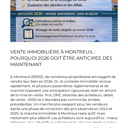
immobilier Le Bas-Montreuil reste aujourd’hui un secteur
stratégique en Île-de-France. Que vous souhaitiez vendre ou
acheter, le timing et l’accompagnement sont essentiels pour
tirer le meilleur parti du marché actuel. Un bien mal positionné
peut perdre en visibilité, tandis qu’un bien bien estimé peut
générer une forte concurrence entre acquéreurs. Passez à
l’action Vous avez un projet de vente ou d’achat à Bas
Montreuil ? Contactez notre agence pour une estimation
précise de votre bien ou pour être accompagné dans votre
recherche. Notre connaissance du secteur vous permet de
sécuriser votre projet et d’optimiser votre résultat.
VENTE IMMOBILIÈRE À MONTREUIL :
POURQUOI 2026 DOIT ÊTRE ANTICIPÉE DÈS
MAINTENANT
À Montreuil (93100), de nombreux propriétaires envisagent de
vendre leur bien en 2026. Or, le contexte immobilier évolue
rapidement, et plusieurs paramètres réglementaires et de
marché imposent une anticipation rigoureuse, bien en amont
de la mise en vente. Prix, DPE, attentes des acheteurs, délais
de vente : 2026 ne s’abordera pas comme les années
précédentes. Un marché plus exigeant pour les vendeurs
Après une phase de correction des prix observée en 2024 et
2025, le marché immobilier à Montreuil reste actif, mais
nettement plus sélectif. Les acheteurs sont aujourd’hui : mieux
informés, plus attentifs aux diagnostics, plus prudents sur leur
capacité d’emprunt, et plus enclins à négocier lorsque des