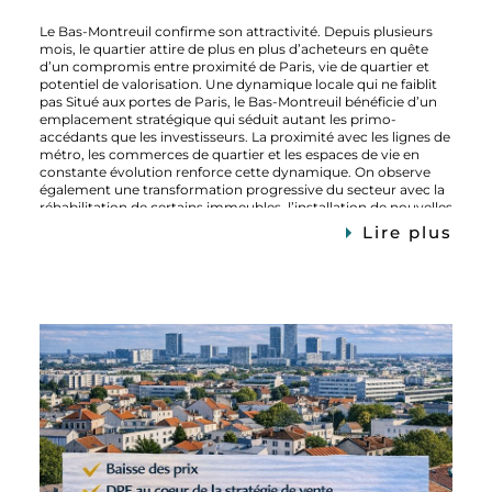
Le Bas-Montreuil confirme son attractivité. Depuis plusieurs
mois, le quartier attire de plus en plus d’acheteurs en quête
d’un compromis entre proximité de Paris, vie de quartier et
potentiel de valorisation. Une dynamique locale qui ne faiblit
pas Situé aux portes de Paris, le Bas-Montreuil bénéficie d’un
emplacement stratégique qui séduit autant les primo-
accédants que les investisseurs. La proximité avec les lignes de
métro, les commerces de quartier et les espaces de vie en
constante évolution renforce cette dynamique. On observe
également une transformation progressive du secteur avec la
réhabilitation de certains immeubles, l’installation de nouvelles
activités et une vie de quartier de plus en plus animée. Ce type
Lire plus
d’évolution contribue à renforcer l’image du Bas-Montreuil
comme un secteur en pleine mutation, recherché pour son
potentiel. Quel impact sur le marché immobilier à Montreuil ?
Cette attractivité a un effet direct sur le marché immobilier à
Bas-Montreuil. Du côté des vendeurs, la demande reste
soutenue. Les biens bien situés et correctement estimés
trouvent preneur rapidement, parfois avec peu de
négociation. Pour les acheteurs, la tension du marché impose
d’être réactif. Les opportunités existent encore, notamment
sur des biens à rénover ou avec un fort potentiel, mais elles
nécessitent un accompagnement précis pour éviter de passer
à côté. Les investisseurs, quant à eux, continuent de
s’intéresser au secteur pour sa capacité à se valoriser dans le
temps, particulièrement grâce à son emplacement et à son
évolution constante. Ce qu’il faut retenir si vous avez un projet